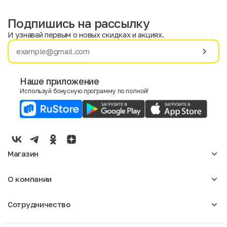
Подпишись на рассылку
И узнавай первым о новых скидках и акциях.
Имя
Фамилия
Наше приложение
Используй бонусную программу по полной!
E-mail
Пол
Мужской
Женский
Магазин
Согласие на получение чеков по электронной почте
Женское
О компании
Мужское
Аксессуары
О нас
Детское
Сотрудничество
Отзывы
Блог
Оптовикам
Вакансии