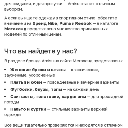
для свидания, и для прогулки — Amisu станет отличным
выбором.
А если вы ищете одежду в спортивном стиле, обратите
внимание и на
бренд Nike
,
Puma
и
Reebok
— в каталоге
Мегахенд
представлено множество оригинальных
моделей по отличным ценам.
Что вы найдете у нас?
В разделе бренда Amisu на сайте Мегахенд представлены:
Женские брюки и штаны
— классические,
зауженные, укороченные
Платья и юбки
— повседневные и вечерние варианты
Футболки, блузы, топы
— на каждый день
Свитшоты, толстовки, кардиганы
— для прохладной
погоды
Пальто и куртки
— стильные варианты верхней
одежды
Все вещи тщательно проверяются и находятся в отличном