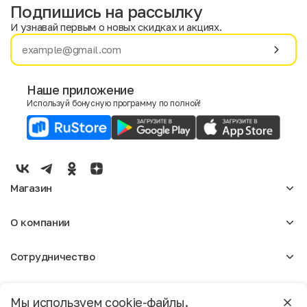
Подпишись на рассылку
И узнавай первым о новых скидках и акциях.
Имя
Фамилия
Наше приложение
Используй бонусную программу по полной!
E-mail
Пол
Мужской
Женский
Магазин
Согласие на получение чеков по электронной почте
Женское
О компании
Мужское
Аксессуары
О нас
Детское
Сотрудничество
Отзывы
Блог
Оптовикам
Вакансии
Помощь
Москва
Арендодателям
Магазины
Мы используем cookie-файлы.
Реклама